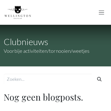
Overslaan naar inhoud
Clubnieuws
Voorbije activiteiten/tornooien/weetjes
Nog geen blogposts.