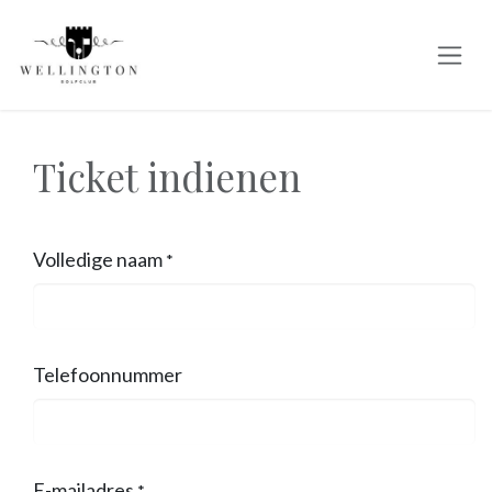
Overslaan naar inhoud
Ticket indienen
Volledige naam
*
Telefoonnummer
E-mailadres
*