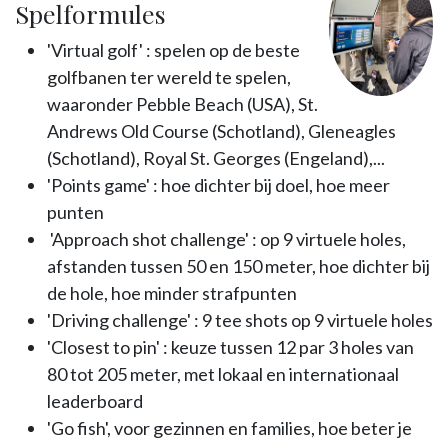
Spelformules
'Virtual golf' : spelen op de beste
golfbanen ter wereld te spelen,
waaronder Pebble Beach (USA), St.
Andrews Old Course (Schotland), Gleneagles
(Schotland), Royal St. Georges (Engeland),...
'Points game' : hoe dichter bij doel, hoe meer
punten
'Approach shot challenge' : op 9 virtuele holes,
afstanden tussen 50 en 150 meter, hoe dichter bij
de hole, hoe minder strafpunten
'Driving challenge' : 9 tee shots op 9 virtuele holes
'Closest to pin' : keuze tussen 12 par 3 holes van
80 tot 205 meter, met lokaal en internationaal
leaderboard
'Go fish', voor gezinnen en families, hoe beter je