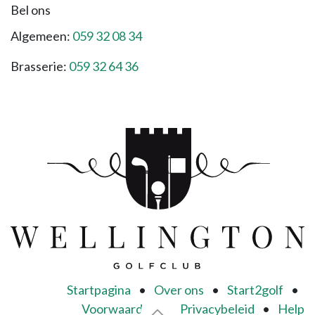
Bel ons
Algemeen:
059 32 08 34
Brasserie:
059 32 64 36
Startpagina
•
Over ons
•
Start2golf
•
Voorwaarden
•
Privacybeleid
•
Help