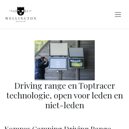
Overslaan naar inhoud
Driving range en Toptracer
technologie, open voor leden en
niet-leden
Kompas Camping Driving Range