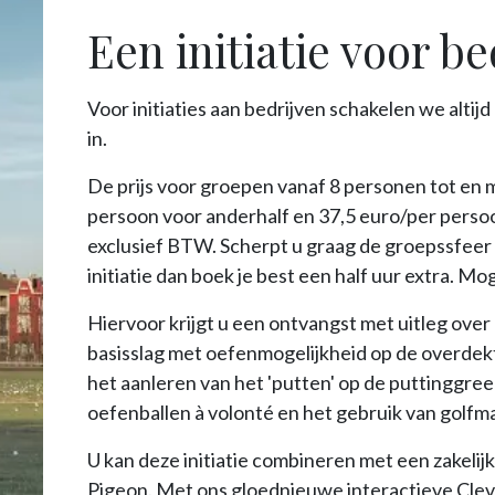
Een initiatie voor be
Voor initiaties aan bedrijven schakelen we alti
in.
De prijs voor groepen vanaf 8 personen tot en 
persoon voor anderhalf en 37,5 euro/per persoon
exclusief BTW. Scherpt u graag de groepssfeer 
initiatie dan boek je best een half uur extra. M
Hiervoor krijgt u een ontvangst met uitleg over
basisslag met oefenmogelijkheid op de overde
het aanleren van het 'putten' op de puttinggree
oefenballen à volonté en het gebruik van golfma
U kan deze initiatie combineren met een zakelij
Pigeon. Met ons gloednieuwe interactieve Cle