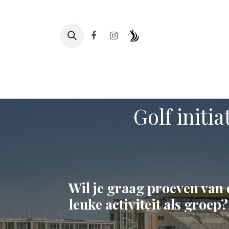
Se rendre au contenu
Page d'accueil
Clubleven
Teetimes
Golf initi
Wil je graag proeven van d
leuke activiteit als groep?