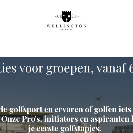
Start to golf
Pro Academie
Golf initiaties
Brasser
aties voor groepen, vanaf
e golfsport en ervaren of golfen iets 
 Onze Pro's, initiators en aspiranten 
je eerste golfstapjes.