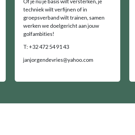
Of je nu je basis wilt versterken, je
techniek wilt verfijnen of in
groepsverband wilt trainen, samen
werken we doelgericht aan jouw
golfambities!
T: +32 472 54 91 43
janjorgendevries@yahoo.com