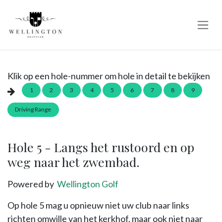
Overslaan naar inhoud
Klik op een hole-nummer om hole in detail te bekijken
1
2
3
4
5
6
7
8
9
Driving Range
Hole 5 - Langs het rustoord en op
weg naar het zwembad.
Powered by
Wellington Golf
Op hole 5 mag u opnieuw niet uw club naar links
richten omwille van het kerkhof, maar ook niet naar