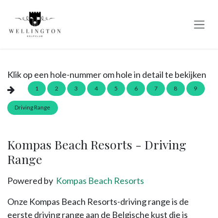
Se rendre au contenu
Klik op een hole-nummer om hole in detail te bekijken
1
2
3
4
5
6
7
8
9
Driving Range
Kompas Beach Resorts - Driving
Range
Powered by
Kompas Beach Resorts
Onze Kompas Beach Resorts-driving range is de
eerste driving range aan de Belgische kust die is