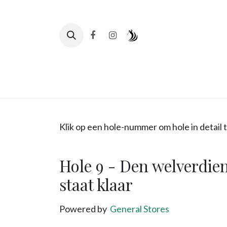
Se rendre au contenu
Page d'accueil
Clubleven
Teetimes
Klik op een hole-nummer om hole in detail 
Hole 9 - Den welverdien
staat klaar
Powered by
General Stores