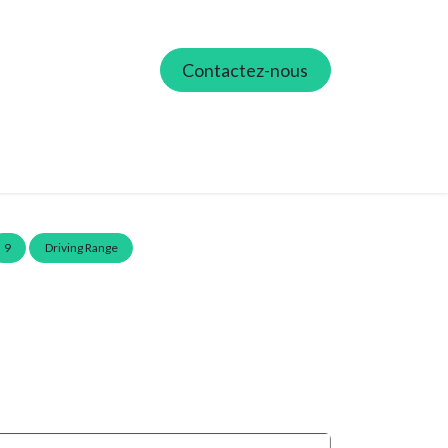
Contactez-nous
ie
Tarieven
Partners
Contactez-nous
9
Driving Range