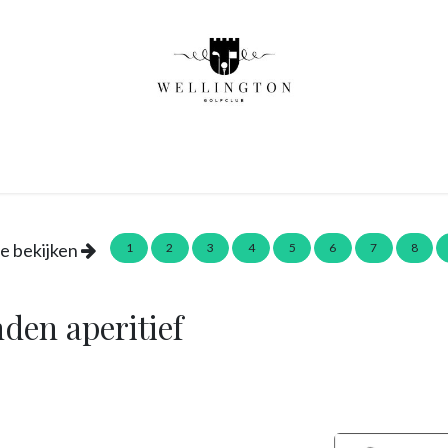
Start to golf
Pro Academie
Golf initiaties
Brasser
te bekijken
1
2
3
4
5
6
7
8
den aperitief